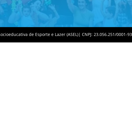
 Socioeducativa de Esporte e Lazer (ASEL)| CNPJ: 23.056.251/0001-9