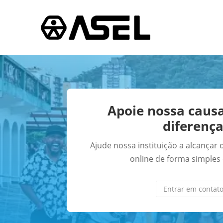
Apoie nossa causa
diferenç
Ajude nossa instituição a alcançar
online de forma simples 
Entrar em contat