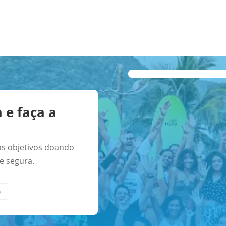
 e faça a
a
 os objetivos doando
e segura.
o