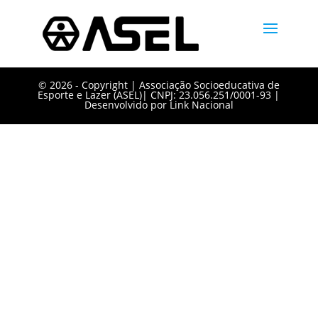
©️ 2026 - Copyright | Associação Socioeducativa de
Esporte e Lazer (ASEL)| CNPJ: 23.056.251/0001-93 |
Desenvolvido por
Link Nacional