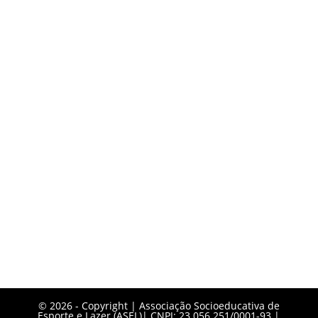
©️ 2026 - Copyright | Associação Socioeducativa de
Esporte e Lazer (ASEL)| CNPJ: 23.056.251/0001-93 |